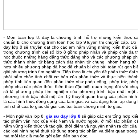
- Môn toán lớp 8: đây là chương trình hỗ trợ những kiến thức c
chuẩn bị cho chương trình toán học lớp 9 luyện thi chuyển cấp. Do 
dạy lớp 8 sẽ truyền đạt cho các em nắm vững những kiến thức đã
trong chương trình đại số lớp 8 gồm: phép nhân và phép chia đa t
học thuộc những hằng đẳng thức đáng nhớ và các phương pháp phâ
thức thành nhân tử bằng cách đặt nhân tử chung, nhóm hạng tử 
hợp nhiều phương pháp đã học để chuẩn bị cho bài toán rút gọn bi
giải phương trình tìm nghiệm. Tiếp theo là chuyên đề phân thức đại 
phải nắm chắc tính chất cơ bản của phân thức và thực hiện thàn
phép tính liên quan đến phân thức như phép cộng, phép trừ, phé
phép chia các phân thức. Kiến thức đặc biệt quan trọng đối với chu
số là phương pháp tìm nghiệm của phương trình bậc nhất một 
phương trình bậc nhất một ẩn. Lý thuyết quan trọng của phần hình
là các hình thức đồng dạng của tam giác và các dạng toán áp dụng 
tính chất của tứ giác để giải các bài toán chứng minh tứ giác.
- Môn ngữ văn lớp 8:
gia sư dạy lớp 8
sẽ giúp các em tổng hợp kiế
tác phẩm văn học của Việt Nam và nước ngoài, ở mỗi tác phẩm c
nắm vững kiến thức về tác giả, thời điểm và nguyên nhân ra đời của
các loại hình nghệ thuậ sử dụng trong tác phẩm và điểm quan trọng 
mà mỗi tác giả muốn gởi gấm đến bạn đọc.