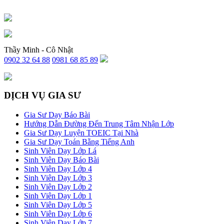
Thầy Minh - Cô Nhật
0902 32 64 88
0981 68 85 89
DỊCH VỤ GIA SƯ
Gia Sư Dạy Báo Bài
Hướng Dẫn Đường Đến Trung Tâm Nhận Lớp
Gia Sư Dạy Luyện TOEIC Tại Nhà
Gia Sư Dạy Toán Bằng Tiếng Anh
Sinh Viên Dạy Lớp Lá
Sinh Viên Dạy Báo Bài
Sinh Viên Dạy Lớp 4
Sinh Viên Dạy Lớp 3
Sinh Viên Dạy Lớp 2
Sinh Viên Dạy Lớp 1
Sinh Viên Dạy Lớp 5
Sinh Viên Dạy Lớp 6
Sinh Viên Dạy Lớp 7