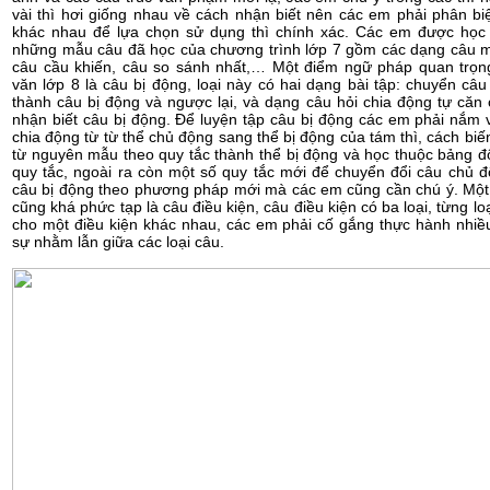
vài thì hơi giống nhau về cách nhận biết nên các em phải phân bi
khác nhau để lựa chọn sử dụng thì chính xác. Các em được học
những mẫu câu đã học của chương trình lớp 7 gồm các dạng câu m
câu cầu khiến, câu so sánh nhất,… Một điểm ngữ pháp quan trọn
văn lớp 8 là câu bị động, loại này có hai dạng bài tập: chuyển câ
thành câu bị động và ngược lại, và dạng câu hỏi chia động tự căn
nhận biết câu bị động. Để luyện tập câu bị động các em phải nắm
chia động từ từ thể chủ động sang thể bị động của tám thì, cách biế
từ nguyên mẫu theo quy tắc thành thể bị động và học thuộc bảng đ
quy tắc, ngoài ra còn một số quy tắc mới để chuyển đổi câu chủ 
câu bị động theo phương pháp mới mà các em cũng cần chú ý. Một
cũng khá phức tạp là câu điều kiện, câu điều kiện có ba loại, từng lo
cho một điều kiện khác nhau, các em phải cố gắng thực hành nhiề
sự nhằm lẫn giữa các loại câu.