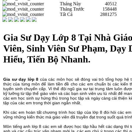
Tháng Này
40512
Tháng Trước
158448
Tất Cả
2881275
Gia Sư Dạy Lớp 8 Tại Nhà Giá
Viên, Sinh Viên Sư Phạm, Dạy 
Hiểu, Tiến Bộ Nhanh.
Gia sư dạy lớp 8
của các môn học sẽ đóng vai trò tổng hợp hệ t
thức của từng môn để làm tiền đề cho các em chuẩn bị các kiến t
tuyển sinh chuyển cấp. Vì thế đội ngũ gia sư tại trung tâm luôn đượ
kỹ lưỡng từ tập thể giáo viên và các bạn sinh viên ưu tú nhất để ma
các em học sinh sự hứng thú trong học tập và ngày càng cải thiện k
tập của các em trong thời gian ngắn nhất.
Khi các em hoàn tất chương trình học tập của lớp 8 đòi hỏi các e
vững những kiến thức mà giáo viên đã truyền đạt trong suốt quá trìn
Môn tiếng anh lớp 8 các em sẽ được học tập hầu hết các dạng thì t
anh và các cấu trúc văn phạm mới lạ, các em chú ý trong các thì 