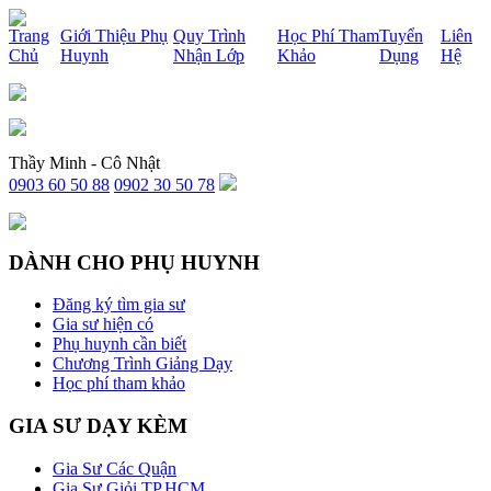
x
Trang
Giới Thiệu Phụ
Quy Trình
Học Phí Tham
Tuyển
Liên
Chủ
Huynh
Nhận Lớp
Khảo
Dụng
Hệ
Thầy Minh - Cô Nhật
0903 60 50 88
0902 30 50 78
DÀNH CHO PHỤ HUYNH
Đăng ký tìm gia sư
Gia sư hiện có
Phụ huynh cần biết
Chương Trình Giảng Dạy
Học phí tham khảo
GIA SƯ DẠY KÈM
Gia Sư Các Quận
Gia Sư Giỏi TP.HCM