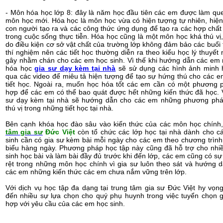
- Môn hóa học lớp 8: đây là năm học đầu tiên các em được làm qu
môn học mới. Hóa học là môn học vừa có hiện tượng tự nhiên, hiệ
con người tạo ra và các công thức ứng dụng để tạo ra các hợp chấ
trong cuộc sống thực tiễn. Hóa học cũng là một môn học khá thú vị,
do điều kiện cơ sở vật chất của trường lớp không đảm bảo các buổi
thí nghiệm nên các tiết học thường diễn ra theo kiểu học lý thuyết 
gây nhằm chán cho các em học sinh. Vì thế khi hướng dẫn các em
hóa học
gia sư dạy kèm tại nhà
sẽ sử dụng các hình ảnh minh 
qua các video để miêu tả hiện tượng để tạo sự hứng thú cho các e
tiết học. Ngoài ra, muốn học hóa tốt các em cần có một phương 
hợp để các em có thể bao quát được hết những kiến thức đã học. V
sư dạy kèm tại nhà sẽ hướng dẫn cho các em những phương phá
thú vị trong những tiết học tại nhà.
Bên cạnh khóa học đào sâu vào kiến thức của các môn học chính,
tâm gia sư
Đức Việt
còn tổ chức các lớp học tại nhà dành cho 
sinh cần có gia sư kèm bài mỗi ngày cho các em theo chương trình
biểu hàng ngày. Phương pháp học tập này cũng đã hỗ trợ cho nhi
sinh học bài và làm bài đầy đủ trước khi đến lớp, các em cũng có sự 
rệt trong những môn học chính vì gia sư luôn theo sát và hướng d
các em những kiến thức các em chưa nắm vững trên lớp.
Với dịch vụ học tập đa dạng tại trung tâm gia sư Đức Việt hy vọ
đến nhiều sự lựa chọn cho quý phụ huynh trong việc tuyển chọn 
hợp với yêu cầu của các em học sinh.