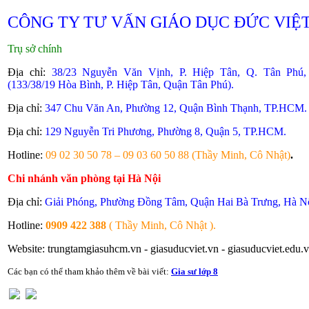
CÔNG TY TƯ VẤN GIÁO DỤC ĐỨC VIỆ
Trụ sở chính
Địa chỉ:
38/23 Nguyễn Văn Vịnh, P. Hiệp Tân, Q. Tân Phú
(133/38/19 Hòa Bình, P. Hiệp Tân, Quận Tân Phú).
Địa chỉ:
347 Chu Văn An, Phường 12, Quận Bình Thạnh, TP.HCM.
Địa chỉ:
129 Nguyễn Tri Phương, Phường 8, Quận 5, TP.HCM.
Hotline:
09 02 30 50 78 – 09 03 60 50 88 (Thầy Minh, Cô Nhật)
.
Chi nhánh văn phòng tại Hà Nội
Địa chỉ:
Giải Phóng, Phường Đồng Tâm, Quận Hai Bà Trưng, Hà Nộ
Hotline:
0909 422 3
88
( Thầy Minh, Cô Nhật ).
Website: trungtamgiasuhcm.vn - giasuducviet.vn - giasuducviet.edu.v
Các bạn có thể tham khảo thêm về bài viết:
Gia sư lớp 8