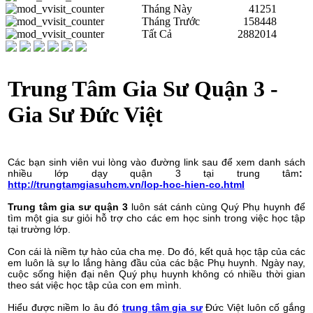
Tháng Này
41251
Tháng Trước
158448
Tất Cả
2882014
Trung Tâm Gia Sư Quận 3 -
Gia Sư Đức Việt
Các bạn sinh viên vui lòng vào đường link sau để xem danh sách
nhiều lớp dạy quận 3 tại trung tâm
:
http://trungtamgiasuhcm.vn/lop-hoc-hien-co.html
Trung tâm gia sư quận 3
luôn sát cánh cùng Quý Phụ huynh để
tìm một gia sư giỏi hỗ trợ cho các em học sinh trong việc học tập
tại trường lớp.
Con cái là niềm tự hào của cha mẹ. Do đó, kết quả học tập của các
em luôn là sự lo lắng hàng đầu của các bậc Phụ huynh. Ngày nay,
cuộc sống hiện đại nên Quý phụ huynh không có nhiều thời gian
theo sát việc học tập của con em mình.
Hiểu được niềm lo âu đó
trung tâm gia sư
Đức Việt luôn cố gắng