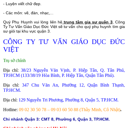
- Luyện viết chữ đẹp.
- Các môn: vẽ, đàn, nhạc,...
Quý Phụ Huynh vui lòng liên hệ
trung tâm gia sư quận 3
, Công
Ty Tư Vấn Giáo Dục Đức Việt sẽ tư vấn cho quý phụ huynh tìm gia
sư giỏi tại khu vực quận 3.
CÔNG TY TƯ VẤN GIÁO DỤC ĐỨC
VIỆT
Trụ sở chính
Địa chỉ:
38/23 Nguyễn Văn Vịnh, P. Hiệp Tân, Q. Tân Phú,
TP.HCM (133/38/19 Hòa Bình, P. Hiệp Tân, Quận Tân Phú).
Địa chỉ:
347 Chu Văn An, Phường 12, Quận Bình Thạnh,
TP.HCM.
Địa chỉ:
129 Nguyễn Tri Phương, Phường 8, Quận 5, TP.HCM.
Hotline:
09 02 30 50 78 – 09 03 60 50 88 (Thầy Minh, Cô Nhật)
.
Chi nhánh Quận 3: CMT 8, Phường 6, Quận 3, TP.HCM.