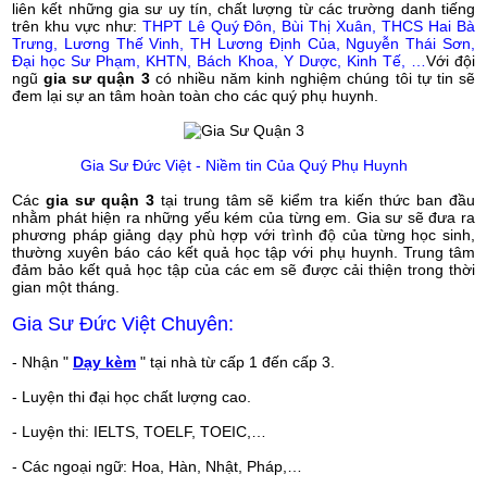
liên kết những gia sư uy tín, chất lượng từ các trường danh tiếng
trên khu vực như:
THPT Lê Quý Đôn, Bùi Thị Xuân, THCS Hai Bà
Trưng, Lương Thế Vinh, TH Lương Định Của, Nguyễn Thái Sơn,
Đại học Sư Phạm, KHTN, Bách Khoa, Y Dược, Kinh Tế, …
Với đội
ngũ
gia sư quận 3
có nhiều năm kinh nghiệm chúng tôi tự tin sẽ
đem lại sự an tâm hoàn toàn cho các quý phụ huynh.
Gia Sư Đức Việt - Niềm tin Của Quý Phụ Huynh
Các
gia sư quận 3
tại trung tâm sẽ kiểm tra kiến thức ban đầu
nhằm phát hiện ra những yếu kém của từng em. Gia sư sẽ đưa ra
phương pháp giảng dạy phù hợp với trình độ của từng học sinh,
thường xuyên báo cáo kết quả học tập với phụ huynh. Trung tâm
đảm bảo kết quả học tập của các em sẽ được cải thiện trong thời
gian một tháng.
Gia Sư Đức Việt Chuyên:
- Nhận "
Dạy kèm
" tại nhà từ cấp 1 đến cấp 3.
- Luyện thi đại học chất lượng cao.
- Luyện thi: IELTS, TOELF, TOEIC,…
- Các ngoại ngữ: Hoa, Hàn, Nhật, Pháp,…