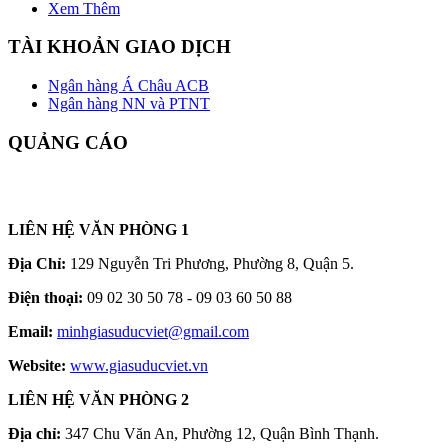
Xem Thêm
TÀI KHOẢN GIAO DỊCH
Ngân hàng Á Châu ACB
Ngân hàng NN và PTNT
QUẢNG CÁO
LIÊN HỆ VĂN PHÒNG 1
Địa Chỉ:
129 Nguyễn Tri Phương, Phường 8, Quận 5.
Điện thoại:
09 02 30 50 78 - 09 03 60 50 88
Email:
minhgiasuducviet@gmail.com
Website:
www.giasuducviet.vn
LIÊN HỆ VĂN PHÒNG 2
Địa chỉ:
347 Chu Văn An, Phường 12, Quận Bình Thạnh.