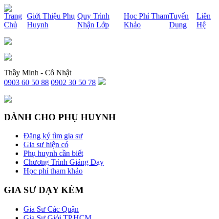
x
Trang
Giới Thiệu Phụ
Quy Trình
Học Phí Tham
Tuyển
Liên
Chủ
Huynh
Nhận Lớp
Khảo
Dụng
Hệ
Thầy Minh - Cô Nhật
0903 60 50 88
0902 30 50 78
DÀNH CHO PHỤ HUYNH
Đăng ký tìm gia sư
Gia sư hiện có
Phụ huynh cần biết
Chương Trình Giảng Dạy
Học phí tham khảo
GIA SƯ DẠY KÈM
Gia Sư Các Quận
Gia Sư Giỏi TP.HCM