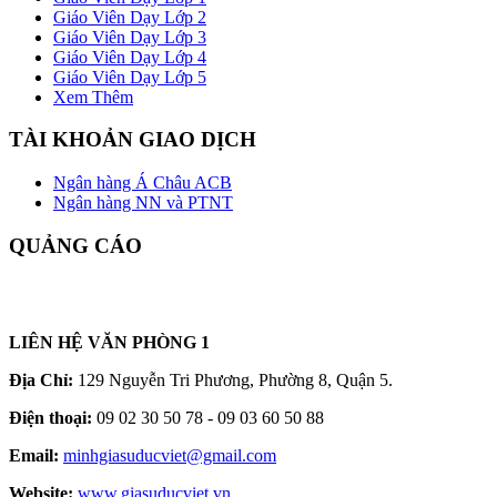
Giáo Viên Dạy Lớp 2
Giáo Viên Dạy Lớp 3
Giáo Viên Dạy Lớp 4
Giáo Viên Dạy Lớp 5
Xem Thêm
TÀI KHOẢN GIAO DỊCH
Ngân hàng Á Châu ACB
Ngân hàng NN và PTNT
QUẢNG CÁO
LIÊN HỆ VĂN PHÒNG 1
Địa Chỉ:
129 Nguyễn Tri Phương, Phường 8, Quận 5.
Điện thoại:
09 02 30 50 78 - 09 03 60 50 88
Email:
minhgiasuducviet@gmail.com
Website:
www.giasuducviet.vn