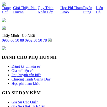
x
Trang
Giới Thiệu Phụ
Quy Trình
Học Phí Tham
Tuyển
Liên
Chủ
Huynh
Nhận Lớp
Khảo
Dụng
Hệ
Thầy Minh - Cô Nhật
0903 60 50 88
0902 30 50 78
DÀNH CHO PHỤ HUYNH
Đăng ký tìm gia sư
Gia sư hiện có
Phụ huynh cần biết
Chương Trình Giảng Dạy
Học phí tham khảo
GIA SƯ DẠY KÈM
Gia Sư Các Quận
Gia Sư Giỏi TP.HCM