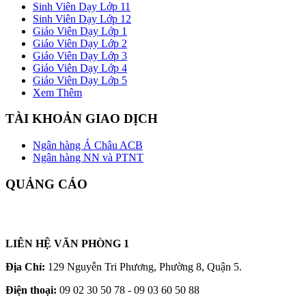
Sinh Viên Dạy Lớp 11
Sinh Viên Dạy Lớp 12
Giáo Viên Dạy Lớp 1
Giáo Viên Dạy Lớp 2
Giáo Viên Dạy Lớp 3
Giáo Viên Dạy Lớp 4
Giáo Viên Dạy Lớp 5
Xem Thêm
TÀI KHOẢN GIAO DỊCH
Ngân hàng Á Châu ACB
Ngân hàng NN và PTNT
QUẢNG CÁO
LIÊN HỆ VĂN PHÒNG 1
Địa Chỉ:
129 Nguyễn Tri Phương, Phường 8, Quận 5.
Điện thoại:
09 02 30 50 78 - 09 03 60 50 88