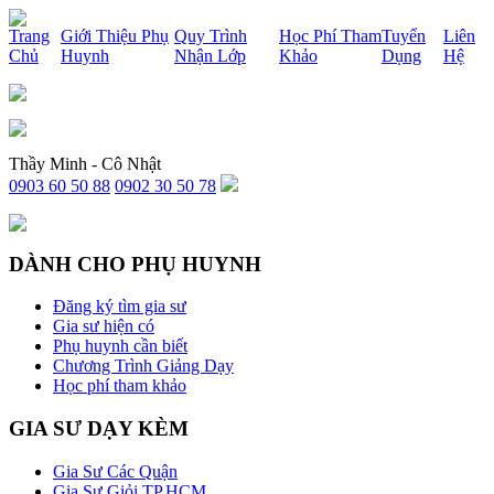
x
Trang
Giới Thiệu Phụ
Quy Trình
Học Phí Tham
Tuyển
Liên
Chủ
Huynh
Nhận Lớp
Khảo
Dụng
Hệ
Thầy Minh - Cô Nhật
0903 60 50 88
0902 30 50 78
DÀNH CHO PHỤ HUYNH
Đăng ký tìm gia sư
Gia sư hiện có
Phụ huynh cần biết
Chương Trình Giảng Dạy
Học phí tham khảo
GIA SƯ DẠY KÈM
Gia Sư Các Quận
Gia Sư Giỏi TP.HCM