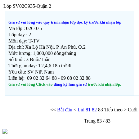
Lớp SV02C935-Quận 2
Gia sư vui lòng vào
quy trình nhận lớp
đọc kỹ trước khi nhận lớp
Mã lớp :
02C075
Lớp dạy : 2
Môn dạy: T-TV
Địa chỉ: Xa Lộ Hà Nội, P. An Phú, Q.2
Mức lương: 1,000,000 đồng/tháng
Số buổi: 3 Buổi/Tuần
Thời gian dạy: T2,4,6 18h trở đi
Yêu cầu: SV Nữ, Nam
Liên hệ: 09 02 32 64 88 - 09 08 02 32 88
Gia sư vui lòng Click vào
đăng ký làm gia sư
trước khi nhận lớp.
<<
Bắt đầu
<
Lùi
81
82
83
Tiếp theo
>
Cuối
Trang 83 / 83