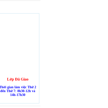
Lớp Đã Giao
Thời gian làm việc Thứ 2
đến Thứ 7: 8h30-12h và
14h-17h30