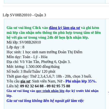
Lớp SV08B26910 - Quận 3
Gia sư vui lòng Click vào
đăng ký làm gia sư
và ghi kèm
mã lớp cần nhận nếu thông tin phù hợp trung tâm sẽ liên
hệ với gia sư trong vòng 24h để hẹn lịch nhận lớp.
Mã lớp: SV08B26910
Lớp dạy : 8
Học sinh: 1 học sinh nam trường Đoàn Thị Điểm
Môn dạy: Toán - Lý - Hóa
Địa chỉ: Võ Văn Tần, Phường 6, Quận 3.
Mức lương: 1.500.000 đồng/tháng
Số buổi: 3 Buổi/Tuần/ 120 phút
Thời gian dạy: Thứ 2,3,4,5,6,7: 18h - 20h, chọn 3 buổi.
Yêu cầu
gia sư
: Sinh viên Nam, Nữ -
Phí nhận lớp 35%.
Liên hệ:
09 02 32 64 88 - 09 02 95 75 88
Gia sư vui lòng vào
quy trình nhận lớp
đọc kỹ trước khi nhận
lớp.
Gia sư vui lòng không liên hệ ngoài giờ
làm việc