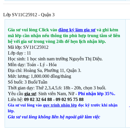
Lớp SV11C25912 - Quận 3
Gia sư vui lòng Click vào
đăng ký làm gia sư
và ghi kèm
mã lớp cần nhận nếu thông tin phù hợp trung tâm sẽ liên
hệ với gia sư trong vòng 24h để hẹn lịch nhận lớp.
Mã lớp: SV11C25912
Lớp dạy : 11
Học sinh: 1 học sinh nam trường Nguyễn Thị Diệu.
Môn dạy: Toán - Lý - Hóa
Địa chỉ: Hoàng Sa, Phường 11, Quận 3.
Mức lương: 1,800.000 đồng/tháng
Số buổi: 3 Buổi/Tuần
Thời gian dạy: Thứ 2,3,4,5,6: 18h - 20h, chọn 3 buổi.
Yêu cầu
gia sư
: Sinh viên Nam, Nữ -
Phí nhận lớp 35%.
Liên hệ:
09 02 32 64 88 - 09 02 95 75 88
Gia sư vui lòng vào
quy trình nhận lớp
đọc kỹ trước khi nhận
lớp.
Gia sư vui lòng không liên hệ ngoài giờ
làm việc