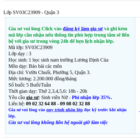
Lớp SV03C23909 - Quận 3
Gia sư vui lòng Click vào
đăng ký làm gia sư
và ghi kèm
mã lớp cần nhận nếu thông tin phù hợp trung tâm sẽ liên
hệ với gia sư trong vòng 24h để hẹn lịch nhận lớp.
Mã lớp: SV03C23909
Lớp dạy : 3
Học sinh: 1 học sinh nam trường Lương Định Của
Môn dạy: Báo bài các môn
Địa chỉ: Vườn Chuối, Phường 5, Quận 3.
Mức lương: 2.200.000 đồng/tháng
Số buổi: 5 Buổi/Tuần
Thời gian dạy: Thứ 2,3,4,5,6: 18h - 20h
Yêu cầu
gia sư
: Sinh viên Nữ -
Phí nhận lớp 35%.
Liên hệ:
09 02 32 64 88 - 09 08 02 32 88
Gia sư vui lòng vào
quy trình nhận lớp
đọc kỹ trước khi nhận
lớp.
Gia sư vui lòng không liên hệ ngoài giờ
làm việc