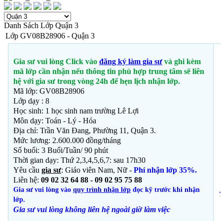
Danh Sách Lớp Quận 3
Lớp GV08B28906 - Quận 3
Gia sư vui lòng Click vào
đăng ký làm gia sư
và ghi kèm
mã lớp cần nhận nếu thông tin phù hợp trung tâm sẽ liên
hệ với gia sư trong vòng 24h để hẹn lịch nhận lớp.
Mã lớp: GV08B28906
Lớp dạy : 8
Học sinh: 1 học sinh nam trường Lê Lợi
Môn dạy: Toán - Lý - Hóa
Địa chỉ: Trần Văn Đang, Phường 11, Quận 3.
Mức lương: 2.600.000 đồng/tháng
Số buổi: 3 Buổi/Tuần/ 90 phút
Thời gian dạy: Thứ 2,3,4,5,6,7: sau 17h30
Yêu cầu
gia sư
: Giáo viên Nam, Nữ -
Phí nhận lớp 35%.
Liên hệ:
09 02 32 64 88 - 09 02 95 75 88
Gia sư vui lòng vào
quy trình nhận lớp
đọc kỹ trước khi nhận
lớp.
Gia sư vui lòng không liên hệ ngoài giờ
làm việc