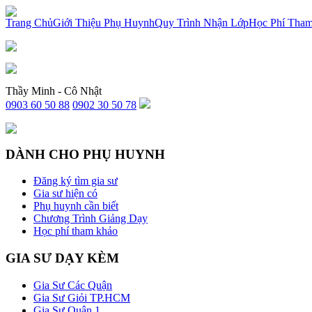
x
Trang Chủ
Giới Thiệu Phụ Huynh
Quy Trình Nhận Lớp
Học Phí Tha
Thầy Minh - Cô Nhật
0903 60 50 88
0902 30 50 78
DÀNH CHO PHỤ HUYNH
Đăng ký tìm gia sư
Gia sư hiện có
Phụ huynh cần biết
Chương Trình Giảng Dạy
Học phí tham khảo
GIA SƯ DẠY KÈM
Gia Sư Các Quận
Gia Sư Giỏi TP.HCM
Gia Sư Quận 1