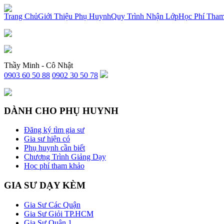
x
Trang Chủ
Giới Thiệu Phụ Huynh
Quy Trình Nhận Lớp
Học Phí Tha
Thầy Minh - Cô Nhật
0903 60 50 88
0902 30 50 78
DÀNH CHO PHỤ HUYNH
Đăng ký tìm gia sư
Gia sư hiện có
Phụ huynh cần biết
Chương Trình Giảng Dạy
Học phí tham khảo
GIA SƯ DẠY KÈM
Gia Sư Các Quận
Gia Sư Giỏi TP.HCM
Gia Sư Quận 1