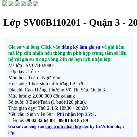
Lớp SV06B110201 - Quận 3 - 2
Gia sư vui lòng Click vào
đăng ký làm gia sư
và ghi kèm
mã lớp cần nhận nếu thông tin phù hợp trung tâm sẽ liên
hệ với gia sư trong vòng 24h để hẹn lịch nhận lớp.
Mã lớp : SV07B020801
Lớp dạy : Lên 7
Môn học: Toán - Ngữ Văn
Học sinh: 1 học sinh nữ trường Lê Lợi
Địa chỉ: Cao Thắng
, Phường Võ Thị Sáu, Quận 3.
Mức lương: 2,000,000 đồng/tháng
Số buổi: 3 Buổi/Tuần (1 buổi/120 phút).
Thời gian dạy: Thứ 2,4,6: 18h30 - 20h30
Yêu cầu: Sinh viên Nữ -
Phí nhận lớp 35%.
Liên hệ:
09 02 32 64 88 - 09 81 68 85 89
Gia sư vui lòng vào
quy trình nhận lớp
đọc kỹ trước khi nhận
lớp.