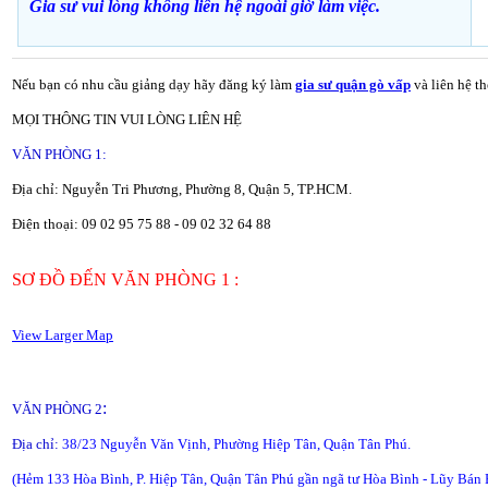
Gia sư vui lòng không liên hệ ngoài giờ
làm việc.
Nếu bạn có nhu cầu giảng dạy hãy đăng ký làm
gia sư quận gò vấp
và liên hệ t
MỌI THÔNG TIN VUI LÒNG LIÊN HỆ
VĂN PHÒNG 1:
Địa chỉ: Nguyễn Tri Phương, Phường 8, Quận 5, TP.HCM.
Điện thoại: 09 02 95 75 88 - 09 02 32 64 88
SƠ ĐỒ ĐẾN VĂN PHÒNG 1 :
View Larger Map
:
VĂN PHÒNG 2
Địa chỉ:
38/23 Nguyễn Văn Vịnh, Phường Hiệp Tân, Quận Tân Phú.
(Hẻm 133 Hòa Bình, P. Hiệp Tân, Quận Tân Phú gần ngã tư Hòa Bình - Lũy Bán 