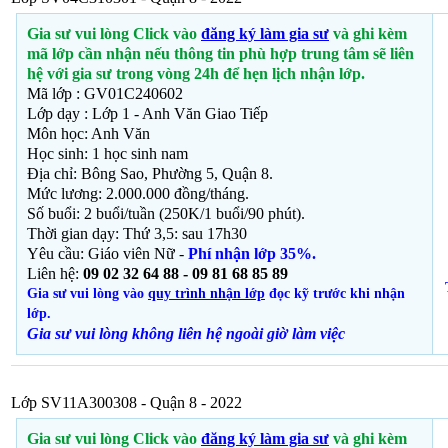
Gia sư vui lòng Click vào
đăng ký làm gia sư
và ghi kèm
mã lớp cần nhận nếu thông tin phù hợp trung tâm sẽ liên
hệ với gia sư trong vòng 24h để hẹn lịch nhận lớp.
Mã lớp : GV01C240602
Lớp dạy : Lớp 1 - Anh Văn Giao Tiếp
Môn học: Anh Văn
Học sinh: 1
học sinh nam
Địa chỉ: Bông Sao, Phường 5, Quận 8.
Mức lương: 2.000.000 đồng/tháng.
Số buổi: 2 buổi/tuần (250K/1 buổi/90 phút).
Thời gian dạy: Thứ 3,5: sau 17h30
Yêu cầu: Giáo viên Nữ -
Phí nhận lớp 35%.
Liên hệ:
09 02 32 64 88 - 09 81 68 85 89
Gia sư vui lòng vào
quy trình nhận lớp
đọc kỹ trước khi nhận
lớp.
Gia sư vui lòng không liên hệ ngoài giờ
làm việc
Lớp SV11A300308 - Quận 8 - 2022
Gia sư vui lòng Click vào
đăng ký làm gia sư
và ghi kèm