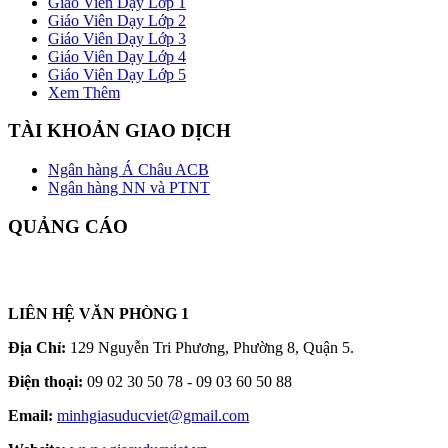
Giáo Viên Dạy Lớp 1
Giáo Viên Dạy Lớp 2
Giáo Viên Dạy Lớp 3
Giáo Viên Dạy Lớp 4
Giáo Viên Dạy Lớp 5
Xem Thêm
TÀI KHOẢN GIAO DỊCH
Ngân hàng Á Châu ACB
Ngân hàng NN và PTNT
QUẢNG CÁO
LIÊN HỆ VĂN PHÒNG 1
Địa Chỉ:
129 Nguyễn Tri Phương, Phường 8, Quận 5.
Điện thoại:
09 02 30 50 78 - 09 03 60 50 88
Email:
minhgiasuducviet@gmail.com