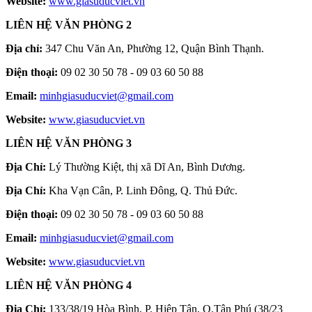
Website:
www.giasuducviet.vn
LIÊN HỆ VĂN PHÒNG 2
Địa chỉ:
347 Chu Văn An, Phường 12, Quận Bình Thạnh.
Điện thoại:
09 02 30 50 78 - 09 03 60 50 88
Email:
minhgiasuducviet@gmail.com
Website:
www.giasuducviet.vn
LIÊN HỆ VĂN PHÒNG 3
Địa Chỉ:
Lý Thường Kiệt, thị xã Dĩ An, Bình Dương.
Địa Chỉ:
Kha Vạn Cân, P. Linh Đông, Q. Thủ Đức.
Điện thoại:
09 02 30 50 78 - 09 03 60 50 88
Email:
minhgiasuducviet@gmail.com
Website:
www.giasuducviet.vn
LIÊN HỆ VĂN PHÒNG 4
Địa Chỉ:
133/38/19 Hòa Bình, P. Hiệp Tân, Q.Tân Phú (38/23