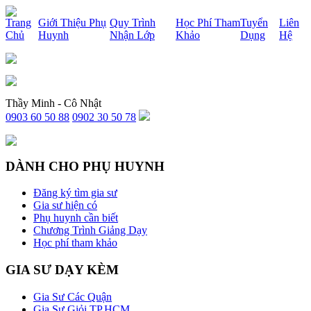
x
Trang
Giới Thiệu Phụ
Quy Trình
Học Phí Tham
Tuyển
Liên
Chủ
Huynh
Nhận Lớp
Khảo
Dụng
Hệ
Thầy Minh - Cô Nhật
0903 60 50 88
0902 30 50 78
DÀNH CHO PHỤ HUYNH
Đăng ký tìm gia sư
Gia sư hiện có
Phụ huynh cần biết
Chương Trình Giảng Dạy
Học phí tham khảo
GIA SƯ DẠY KÈM
Gia Sư Các Quận
Gia Sư Giỏi TP.HCM