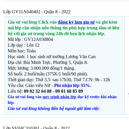
Lớp GV11A040402 - Quận 8 - 2022
Gia sư vui lòng Click vào
đăng ký làm gia sư
và ghi kèm
mã lớp cần nhận nếu thông tin phù hợp trung tâm sẽ liên
hệ với gia sư trong vòng 24h để hẹn lịch nhận lớp.
Mã lớp : GV12A030804
Lớp dạy : Lên 12
Môn học: Toán
Học sinh: 1 học sinh nữ trường Lương Văn Can
Địa chỉ: Bùi Minh Trực, Phường 5, Quận 8.
Mức lương: 3.000.000 đồng/1 tháng.
Số buổi: 2 buổi/tuần (375K/1 buổi/90 phút).
Thời gian dạy: Thứ 3,5: sau 17h30, Thứ 7,CN: 9h - 12h
Yêu cầu: Giáo viên Nữ -
Phí nhận lớp 35%.
Liên hệ:
09 02 32 64 88 - 09 81 68 85 89
Gia sư vui lòng vào
quy trình nhận lớp
đọc kỹ trước khi nhận
lớp.
Gia sư vui lòng không liên hệ ngoài giờ
làm việc
Lớp SV04C310301 - Quận 8 - 2022