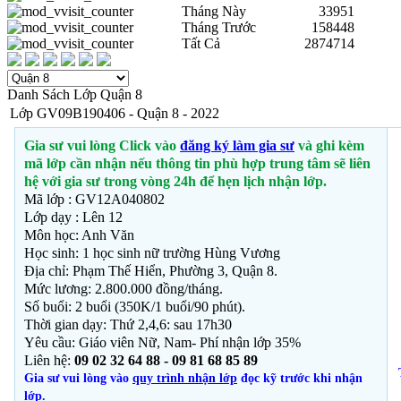
Tháng Này
33951
Tháng Trước
158448
Tất Cả
2874714
Danh Sách Lớp Quận 8
Lớp GV09B190406 - Quận 8 - 2022
Gia sư vui lòng Click vào
đăng ký làm gia sư
và ghi kèm
mã lớp cần nhận nếu thông tin phù hợp trung tâm sẽ liên
hệ với gia sư trong vòng 24h để hẹn lịch nhận lớp.
Mã lớp : GV12A040802
Lớp dạy : Lên 12
Môn học: Anh Văn
Học sinh: 1 học sinh nữ trường Hùng Vương
Địa chỉ: Phạm Thế Hiển, Phường 3, Quận 8.
Mức lương: 2.800.000 đồng/tháng.
Số buổi: 2 buổi (350K/1 buổi/90 phút).
Thời gian dạy: Thứ 2,4,6: sau 17h30
Yêu cầu: Giáo viên Nữ, Nam- Phí nhận lớp 35%
Liên hệ:
09 02 32 64 88 - 09 81 68 85 89
Gia sư vui lòng vào
quy trình nhận lớp
đọc kỹ trước khi nhận
lớp.