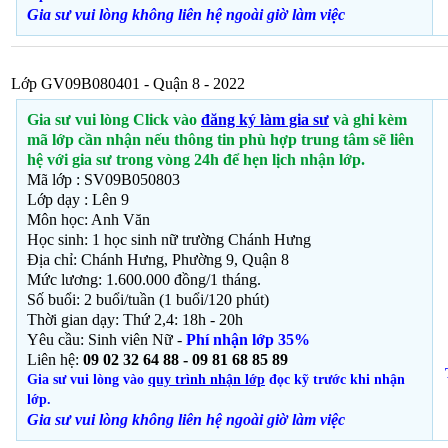
Gia sư vui lòng không liên hệ ngoài giờ
làm việc
Lớp GV09B080401 - Quận 8 - 2022
Gia sư vui lòng Click vào
đăng ký làm gia sư
và ghi kèm
mã lớp cần nhận nếu thông tin phù hợp trung tâm sẽ liên
hệ với gia sư trong vòng 24h để hẹn lịch nhận lớp.
Mã lớp : SV09B050803
Lớp dạy : Lên 9
Môn học: Anh Văn
Học sinh: 1 học sinh nữ trường Chánh Hưng
Địa chỉ: Chánh Hưng, Phường 9, Quận 8
Mức lương: 1.600.000 đồng/1 tháng.
Số buổi: 2 buổi/tuần (1 buổi/120 phút)
Thời gian dạy: Thứ 2,4: 18h - 20h
Yêu cầu: Sinh viên Nữ -
Phí nhận lớp 35%
Liên hệ:
09 02 32 64 88 - 09 81 68 85 89
Gia sư vui lòng vào
quy trình nhận lớp
đọc kỹ trước khi nhận
lớp.
Gia sư vui lòng không liên hệ ngoài giờ
làm việc