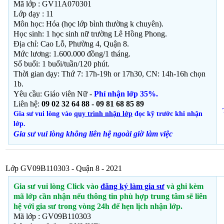
Mã lớp :
GV11A070301
Lớp dạy : 11
Môn học: Hóa (học lớp bình thường k chuyên).
Học sinh: 1
học sinh nữ trường Lê Hồng Phong.
Địa chỉ: Cao Lỗ, Phường 4, Quận 8.
Mức lương: 1.600.000 đồng/1 tháng.
Số buổi: 1 buổi/tuần/120 phút.
Thời gian dạy: Thứ 7: 17h-19h or 17h30, CN: 14h-16h chọn
1b
.
Yêu cầu: Giáo viên Nữ -
Phí nhận lớp 35%.
Liên hệ:
09 02 32 64 88 - 09 81 68 85 89
Gia sư vui lòng vào
quy trình nhận lớp
đọc kỹ trước khi nhận
lớp.
Gia sư vui lòng không liên hệ ngoài giờ
làm việc
Lớp GV09B110303 - Quận 8 - 2021
Gia sư vui lòng Click vào
đăng ký làm gia sư
và ghi kèm
mã lớp cần nhận nếu thông tin phù hợp trung tâm sẽ liên
hệ với gia sư trong vòng 24h để hẹn lịch nhận lớp.
Mã lớp :
GV09B110303