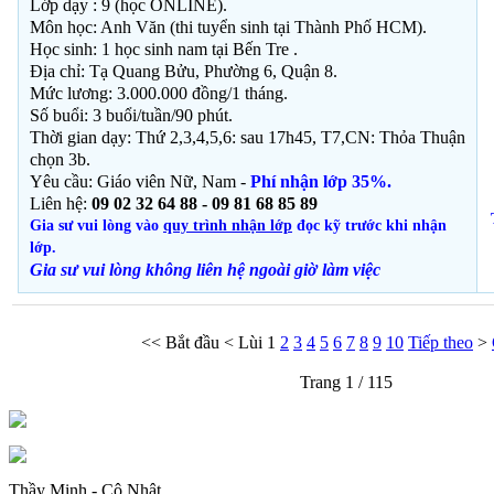
Lớp dạy : 9 (học ONLINE).
Môn học: Anh Văn (thi tuyển sinh tại Thành Phố HCM).
Học sinh: 1
học sinh nam tại Bến Tre .
Địa chỉ: Tạ Quang Bửu, Phường 6, Quận 8.
Mức lương: 3.000.000 đồng/1 tháng.
Số buổi: 3 buổi/tuần/90 phút.
Thời gian dạy:
Thứ 2,3,4,5,6: sau 17h45, T7,CN: Thỏa Thuận
chọn 3b.
Yêu cầu: Giáo viên Nữ, Nam -
Phí nhận lớp 35%.
Liên hệ:
09 02 32 64 88 - 09 81 68 85 89
Gia sư vui lòng vào
quy trình nhận lớp
đọc kỹ trước khi nhận
lớp.
Gia sư vui lòng không liên hệ ngoài giờ
làm việc
<<
Bắt đầu
<
Lùi
1
2
3
4
5
6
7
8
9
10
Tiếp theo
>
Trang 1 / 115
Thầy Minh - Cô Nhật