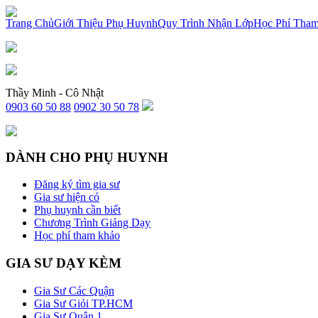
x
Trang Chủ
Giới Thiệu Phụ Huynh
Quy Trình Nhận Lớp
Học Phí Tha
Thầy Minh - Cô Nhật
0903 60 50 88
0902 30 50 78
DÀNH CHO PHỤ HUYNH
Đăng ký tìm gia sư
Gia sư hiện có
Phụ huynh cần biết
Chương Trình Giảng Dạy
Học phí tham khảo
GIA SƯ DẠY KÈM
Gia Sư Các Quận
Gia Sư Giỏi TP.HCM
Gia Sư Quận 1