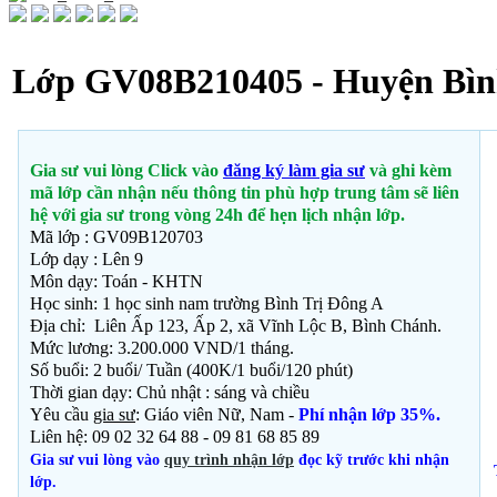
Lớp GV08B210405 - Huyện Bìn
Gia sư vui lòng Click vào
đăng ký làm gia sư
và ghi kèm
mã lớp cần nhận nếu thông tin phù hợp trung tâm sẽ liên
hệ với gia sư trong vòng 24h để hẹn lịch nhận lớp.
Mã lớp : GV09B120703
Lớp dạy : Lên 9
Môn dạy: Toán - KHTN
Học sinh:
1 học sinh nam trường Bình Trị Đông A
Địa chỉ: Liên Ấp 123, Ấp 2, xã Vĩnh Lộc B, Bình Chánh.
Mức lương: 3.200.000 VND/1 tháng.
Số buổi: 2 buổi/ Tuần (400K/1 buổi/120 phút)
Thời gian dạy: Chủ nhật : sáng và chiều
Yêu cầu
gia sư
: Giáo viên Nữ, Nam -
Phí nhận lớp 35%.
Liên hệ: 09 02 32 64 88 - 09 81 68 85 89
Gia sư vui lòng vào
quy trình nhận lớp
đọc kỹ trước khi nhận
lớp.