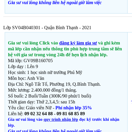
Gia sư vui lòng không liên hệ ngoài giờ
làm việc
Lớp SV04B040301 - Quận Bình Thạnh - 2021
Gia sư vui lòng Click vào
đăng ký làm gia sư
và ghi kèm
mã lớp cần nhận nếu thông tin phù hợp trung tâm sẽ liên
hệ với gia sư trong vòng 24h để hẹn lịch nhận lớp.
Mã lớp: GV09B160705
Lớp dạy : Lên 9
Học sinh: 1 học sinh nữ trường Phú Mỹ
Môn học:
Anh Văn
Địa Chỉ: Ngô Tất Tố, Phường 19, Q.Bình Thạnh
.
Mức lương: 2.400.000 đồng/1 tháng.
Số buổi: 2 Buổi/Tuần (300K/90 phút/1 buổi)
Thời gian dạy: Thứ 2,3,4,5: sau 15h
Yêu cầu: Giáo viên Nữ -
Phí nhận lớp 35%
Liên hệ:
09 02 32 64 88 - 09 81 68 85 89
Gia sư vui lòng vào
quy trình nhận lớp
đọc kỹ trước khi nhận
lớp.
Gia sư vui lòng không liên hệ ngoài giờ
làm việc