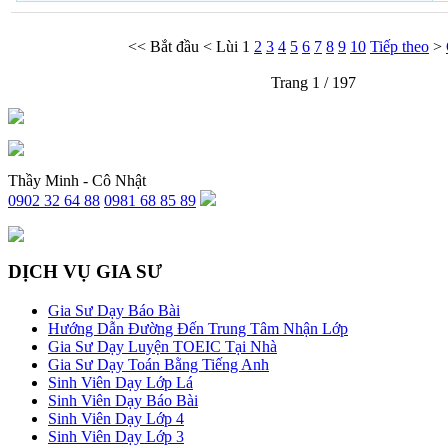
<<
Bắt đầu
<
Lùi
1
2
3
4
5
6
7
8
9
10
Tiếp theo
>
Trang 1 / 197
Thầy Minh - Cô Nhật
0902 32 64 88
0981 68 85 89
DỊCH VỤ GIA SƯ
Gia Sư Dạy Báo Bài
Hướng Dẫn Đường Đến Trung Tâm Nhận Lớp
Gia Sư Dạy Luyện TOEIC Tại Nhà
Gia Sư Dạy Toán Bằng Tiếng Anh
Sinh Viên Dạy Lớp Lá
Sinh Viên Dạy Báo Bài
Sinh Viên Dạy Lớp 4
Sinh Viên Dạy Lớp 3