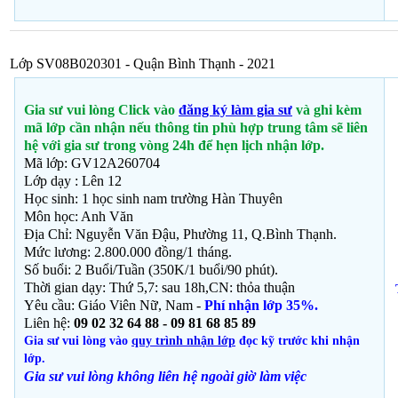
Lớp SV08B020301 - Quận Bình Thạnh - 2021
Gia sư vui lòng Click vào
đăng ký làm gia sư
và ghi kèm
mã lớp cần nhận nếu thông tin phù hợp trung tâm sẽ liên
hệ với gia sư trong vòng 24h để hẹn lịch nhận lớp.
Mã lớp: GV12A260704
Lớp dạy : Lên 12
Học sinh: 1 học sinh nam trường Hàn Thuyên
Môn học:
Anh Văn
Địa Chỉ: Nguyễn Văn Đậu, Phường 11, Q.Bình Thạnh
.
Mức lương: 2.800.000 đồng/1 tháng.
Số buổi: 2 Buổi/Tuần (350K/1 buổi/90 phút).
Thời gian dạy: Thứ 5,7: sau 18h,CN: thỏa thuận
Yêu cầu: Giáo Viên Nữ, Nam -
Phí nhận lớp 35%.
Liên hệ:
09 02 32 64 88 - 09 81 68 85 89
Gia sư vui lòng vào
quy trình nhận lớp
đọc kỹ trước khi nhận
lớp.
Gia sư vui lòng không liên hệ ngoài giờ
làm việc