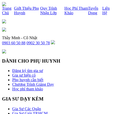
x
Trang
Giới Thiệu Phụ
Quy Trình
Học Phí Tham
Tuyển
Liên
Chủ
Huynh
Nhận Lớp
Khảo
Dụng
Hệ
Thầy Minh - Cô Nhật
0903 60 50 88
0902 30 50 78
DÀNH CHO PHỤ HUYNH
Đăng ký tìm gia sư
Gia sư hiện có
Phụ huynh cần biết
Chương Trình Giảng Dạy
Học phí tham khảo
GIA SƯ DẠY KÈM
Gia Sư Các Quận
Gia Sư Giỏi TP.HCM