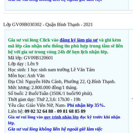
Lớp GV09B030302 - Quận Bình Thạnh - 2021
Gia sư vui lòng Click vào
đăng ký làm gia sư
và ghi kèm
mã lớp cần nhận nếu thông tin phù hợp trung tâm sẽ liên
hệ với gia sư trong vòng 24h để hẹn lịch nhận lớp.
Mã lớp: GV09B120601
Lớp dạy : Lên 9
Học sinh: 1 học sinh nam trường Lê Văn Tám
Môn học: Anh Văn
Địa Chỉ: Nguyễn Hữu Cảnh, Phường 22, Q.Bình Thạnh
.
Mức lương: 2.800.000 đồng/1 tháng.
Số buổi: 2 Buổi/Tuần (350K/1 buổi/90 phút).
Thời gian dạy: Thứ 2,3,6: 17h30 - 19h
Yêu cầu: Giáo Viên Nữ, Nam-
Phí nhận lớp 35%.
Liên hệ:
09 02 32 64 88 - 09 81 68 85 89
Gia sư vui lòng vào
quy trình nhận lớp
đọc kỹ trước khi nhận
lớp.
Gia sư vui lòng không liên hệ ngoài giờ
làm việc