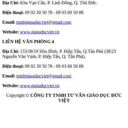
Địa Chỉ:
Kha Vạn Cân, P. Linh Đông, Q. Thủ Đức.
Điện thoại:
09 02 30 50 78 - 09 03 60 50 88
Email:
minhgiasuducviet@gmail.com
Website:
www.giasuducviet.vn
LIÊN HỆ VĂN PHÒNG 4
Địa Chỉ:
133/38/19 Hòa Bình, P. Hiệp Tân, Q.Tân Phú (38/23
Nguyễn Văn Vịnh, P. Hiệp Tân, Q. Tân Phú).
Điện thoại:
09 02 30 50 78 - 09 03 60 50 88
Email:
minhgiasuducviet@gmail.com
Website:
www.giasuducviet.vn
Copyright ©
CÔNG TY TNHH TƯ VẤN GIÁO DỤC ĐỨC
VIỆT