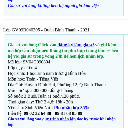
Gia sư vui lòng không liên hệ ngoài giờ
làm việc
Lớp GV09B040305 - Quận Bình Thạnh - 2021
Gia sư vui lòng Click vào
đăng ký làm gia sư
và ghi kèm
mã lớp cần nhận nếu thông tin phù hợp trung tâm sẽ liên
hệ với gia sư trong vòng 24h để hẹn lịch nhận lớp.
Mã lớp: SV04C090804
Lớp dạy : Lên 4
Học sinh: 1 học sinh nam trường Bình Hòa
Môn học: Toán - Tiếng Việt
Địa Chỉ: Huỳnh Đình Hai, Phường 12, Q.Bình Thạnh
.
Mức lương: 2.000.000 đồng/1 tháng.
Số buổi: 3 Buổi/Tuần (1 buổi/120 phút).
Thời gian dạy: Thứ 2,4,6: 18h - 20h
Yêu cầu: Sinh Viên Nữ -
Phí nhận lớp 35%.
Liên hệ:
09 02 32 64 88 - 09 81 68 85 89
Gia sư vui lòng vào
quy trình nhận lớp
đọc kỹ trước khi nhận
lớp.