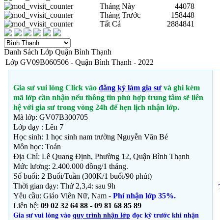
Tháng Này
44078
Tháng Trước
158448
Tất Cả
2884841
Danh Sách Lớp Quận Bình Thạnh
Lớp GV09B060506 - Quận Bình Thạnh - 2022
Gia sư vui lòng Click vào
đăng ký làm gia sư
và ghi kèm
mã lớp cần nhận nếu thông tin phù hợp trung tâm sẽ liên
hệ với gia sư trong vòng 24h để hẹn lịch nhận lớp.
Mã lớp: GV07B300705
Lớp dạy : Lên 7
Học sinh: 1 học sinh nam trường Nguyễn Văn Bé
Môn học: Toán
Địa Chỉ: Lê Quang Định, Phường 12, Quận Bình Thạnh
Mức lương: 2.400.000 đồng/1 tháng.
Số buổi: 2 Buổi/Tuần (300K/1 buổi/90 phút)
Thời gian dạy: Thứ 2,3,4: sau 9h
Yêu cầu: Giáo Viên Nữ, Nam -
Phí nhận lớp 35%.
Liên hệ:
09 02 32 64 88 - 09 81 68 85 89
Gia sư vui lòng vào
quy trình nhận lớp
đọc kỹ trước khi nhận