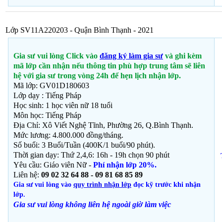
Lớp SV11A220203 - Quận Bình Thạnh - 2021
Gia sư vui lòng Click vào
đăng ký làm gia sư
và ghi kèm
mã lớp cần nhận nếu thông tin phù hợp trung tâm sẽ liên
hệ với gia sư trong vòng 24h để hẹn lịch nhận lớp.
Mã lớp: GV01D180603
Lớp dạy : Tiếng Pháp
Học sinh: 1 học viên nữ 18 tuổi
Môn học: Tiếng Pháp
Địa Chỉ: Xô Viết Nghệ Tĩnh, Phường 26, Q.Bình Thạnh
.
Mức lương: 4.800.000 đồng/tháng.
Số buổi: 3 Buổi/Tuần (400K/1 buổi/90 phút).
Thời gian dạy: Thứ 2,4,6: 16h - 19h chọn 90 phút
Yêu cầu: Giáo viên Nữ -
Phí nhận lớp 20%.
Liên hệ:
09 02 32 64 88 - 09 81 68 85 89
Gia sư vui lòng vào
quy trình nhận lớp
đọc kỹ trước khi nhận
lớp.
Gia sư vui lòng không liên hệ ngoài giờ
làm việc